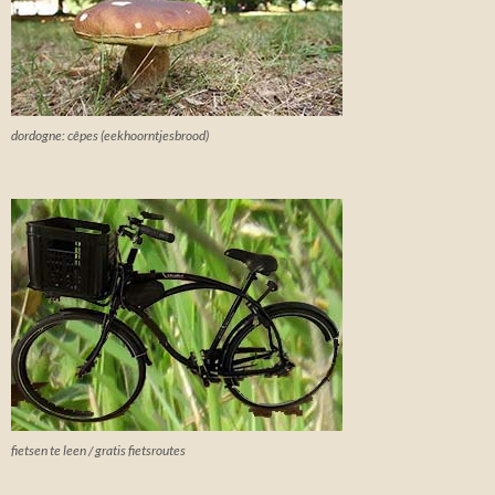
dordogne: cêpes (eekhoorntjesbrood)
fietsen te leen / gratis fietsroutes