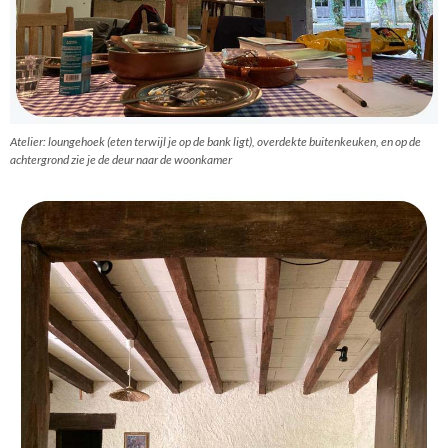
Atelier: loungehoek (eten terwijl je op de bank ligt), overdekte buitenkeuken, en op de
achtergrond zie je de deur naar de woonkamer