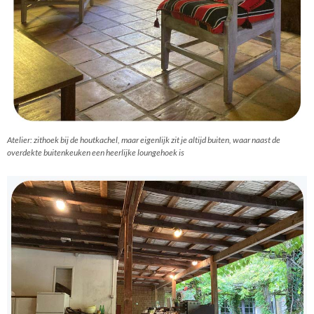
Atelier: zithoek bij de houtkachel, maar eigenlijk zit je altijd buiten, waar naast de
overdekte buitenkeuken een heerlijke loungehoek is