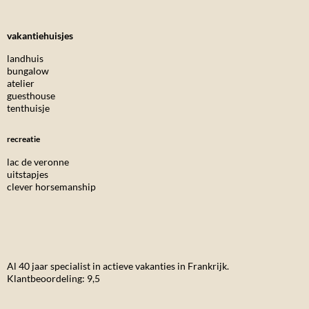
vakantiehuisjes
landhuis
bungalow
atelier
guesthouse
tenthuisje
recreatie
lac de veronne
uitstapjes
clever horsemanship
Al 40 jaar specialist in actieve vakanties in Frankrijk.
Klantbeoordeling: 9,5