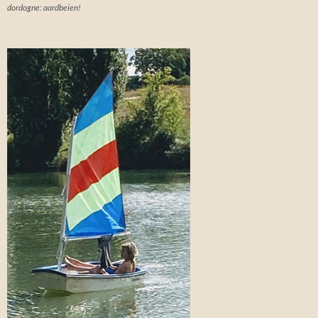
dordogne: aardbeien!