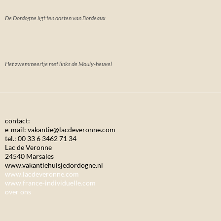
De Dordogne ligt ten oosten van Bordeaux
Het zwemmeertje met links de Mouly-heuvel
contact:
e-mail: vakantie@lacdeveronne.com
tel.: 00 33 6 3462 71 34
Lac de Veronne
24540 Marsales
www.vakantiehuisjedordogne.nl
www.lacdeveronne.com
www.france-individuelle.com
over ons