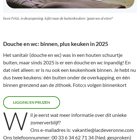
lieve Fritzi, in deuropening, kijkt naar de buitenkeuken: ‘gaan we al eten?’
Dou
c
he en wc: binnen
, plus keuken in 2025
Het sanitair (douche en wc) was in een houten schuurtje
buiten, maar sinds 2025 is er een douche en wc inpandig! En
dat niet alleen: er is nu ook een keukenhoek binnen. Je hebt nu
dus twee keukens: één buiten onder de overkapping, en één
binnen grenzend aan de zithoek. Foto;s volgen binnenkort
LIGGING EN PRIJZEN
W
il je eerst wat meer informatie over dit unieke
zomerverblijf?
Ons e-mailadres is: vakantie@lacdeveronne.com
Ons telefoonnummer: 00 33 6 34 62 71 34 (Ned. gesproken)