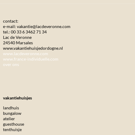
contact:
e-mail: vakantie@lacdeveronne.com
tel.: 00 33 6 3462 71 34
Lac de Veronne
24540 Marsales
www.vakantiehuisjedordogne.nl
www.lacdeveronne.com
www.france-individuelle.com
over ons
vakantiehuisjes
landhuis
bungalow
atelier
guesthouse
tenthuisje