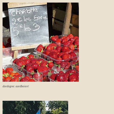
dordogne: aardbeien!