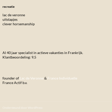
recreatie
lac de veronne
uitstapjes
clever horsemanship
Al 40 jaar specialist in actieve vakanties in Frankrijk.
Klantbeoordeling: 9,5
founder of
Lac de Veronne
&
France Individuelle
France Actif b.v.
Ondersteund door WordPress