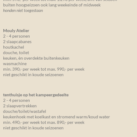
buiten hoogseizoen ook lang weekeinde of midweek
honden niet toegestaan
Mouly Atelier
2 - 4 personen
2 slaapcabanes
houtkachel
douche, toilet
keuken, èn overdekte buitenkeuken
wasmachine
min. 390,- per week tot max. 990,- per week
niet geschikt in koude seizoenen
tenthuisje op het kampeergedeelte
2 - 4 personen
2 slaapvertrekken
douche/toilet/wastafel
keukenhoek met koelkast en stromend warm/koud water
min. 490,- per week tot max. 890,- per week
niet geschikt in koude seizoenen