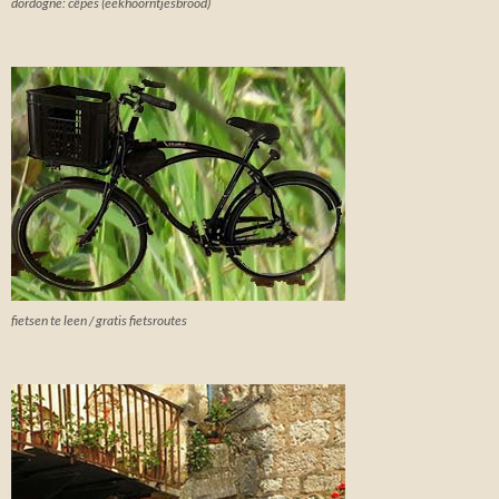
dordogne: cêpes (eekhoorntjesbrood)
fietsen te leen / gratis fietsroutes