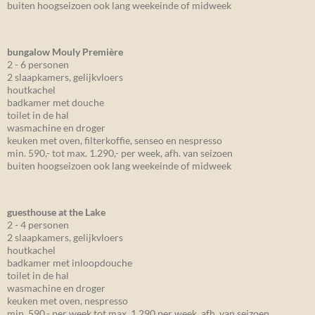
buiten hoogseizoen ook lang weekeinde of midweek
bungalow Mouly Première
2 - 6 personen
2 slaapkamers, gelijkvloers
houtkachel
badkamer met douche
toilet in de hal
wasmachine en droger
keuken met oven, filterkoffie, senseo en nespresso
min. 590,- tot max. 1.290,- per week, afh. van seizoen
buiten hoogseizoen ook lang weekeinde of midweek
guesthouse at the Lake
2 - 4 personen
2 slaapkamers, gelijkvloers
houtkachel
badkamer met inloopdouche
toilet in de hal
wasmachine en droger
keuken met oven, nespresso
min. 590,- per week tot max. 1.290 per week, afh. van seizoen