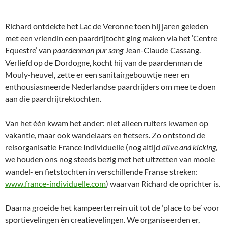
Richard ontdekte het Lac de Veronne toen hij jaren geleden
met een vriendin een paardrijtocht ging maken via het ‘Centre
Equestre’ van
paardenman pur sang
Jean-Claude Cassang.
Verliefd op de Dordogne, kocht hij van de paardenman de
Mouly-heuvel, zette er een sanitairgebouwtje neer en
enthousiasmeerde Nederlandse paardrijders om mee te doen
aan die paardrijtrektochten.
Van het één kwam het ander: niet alleen ruiters kwamen op
vakantie, maar ook wandelaars en fietsers. Zo ontstond de
reisorganisatie France Individuelle (nog altijd
alive and kicking,
we houden ons nog steeds bezig met het uitzetten van mooie
wandel- en fietstochten in verschillende Franse streken:
www.france-individuelle.com
) waarvan Richard de oprichter is.
Daarna groeide het kampeerterrein uit tot de ‘place to be’ voor
sportievelingen èn creatievelingen. We organiseerden er,