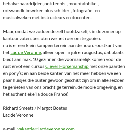
behalve paardrijden, ook tennis-, mountainbike-,
rotswandklimweken plus schilder-, fotografie- en
musicalweken met instructeurs en docenten.
Maar, omdat we zodoende zelf hoofdzakelijk in de zomer op
kantoor zaten, besloten we het roer om te gooien:
nu is er een klein kampeerterrein aan de noord-oostkant van
het
Lac de Veronne
, alleen open in juli en augustus, dat plaats
biedt aan max. 10 gezinnen die voornamelijk komen voor de
rust en/of een cursus
Clever Horsemanship
met onze paarden
en pony’s; en aan beide kanten van het meer hebben we een
paar huisjes die buitengewoon geschikt zijn om in alle seizoen
te genieten van ons prachtige terrein, de mooie omgeving, en
het authentieke ‘la douce France’.
Richard Smeets / Margot Boetes
Lac de Veronne
e-mail:
vakantie@lacdeveronne.com